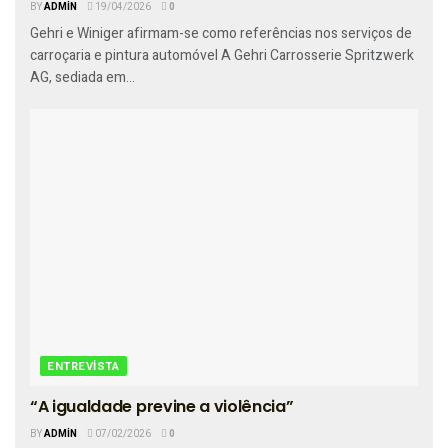
BY
ADMIN
19/04/2026
0
Gehri e Winiger afirmam-se como referências nos serviços de
carroçaria e pintura automóvel A Gehri Carrosserie Spritzwerk
AG, sediada em...
ENTREVISTA
“A igualdade previne a violência”
BY
ADMIN
07/02/2026
0