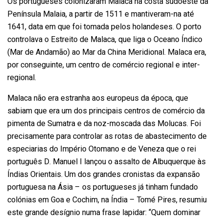
Os portugueses colonizaram Malaca na costa sudoeste da
Península Malaia, a partir de 1511 e mantiveram-na até
1641, data em que foi tomada pelos holandeses. O porto
controlava o Estreito de Malaca, que liga o Oceano Índico
(Mar de Andamão) ao Mar da China Meridional. Malaca era,
por conseguinte, um centro de comércio regional e inter-
regional.
Malaca não era estranha aos europeus da época, que
sabiam que era um dos principais centros de comércio da
pimenta de Sumatra e da noz-moscada das Molucas. Foi
precisamente para controlar as rotas de abastecimento de
especiarias do Império Otomano e de Veneza que o rei
português D. Manuel I lançou o assalto de Albuquerque às
Índias Orientais. Um dos grandes cronistas da expansão
portuguesa na Ásia – os portugueses já tinham fundado
colónias em Goa e Cochim, na Índia – Tomé Pires, resumiu
este grande desígnio numa frase lapidar: “Quem dominar