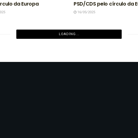
írculo da Europa
PSD/CDS pelo círculo da 
025
16/05/2025
LOADING...