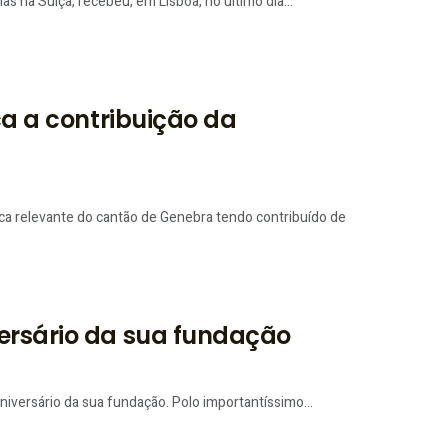
 na Suíça, recebeu, em Lisboa, no último dia...
ca a contribuição da
a relevante do cantão de Genebra tendo contribuído de
versário da sua fundação
iversário da sua fundação. Polo importantíssimo...