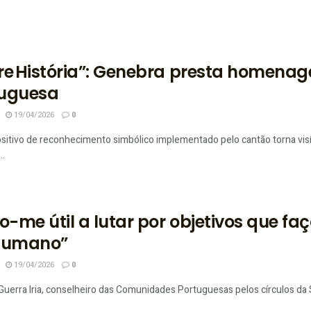
re História”: Genebra presta homen
tuguesa
19/04/2026
0
sitivo de reconhecimento simbólico implementado pelo cantão torna visí
..
to-me útil a lutar por objetivos que 
humano”
19/04/2026
0
uerra Iria, conselheiro das Comunidades Portuguesas pelos círculos da Su