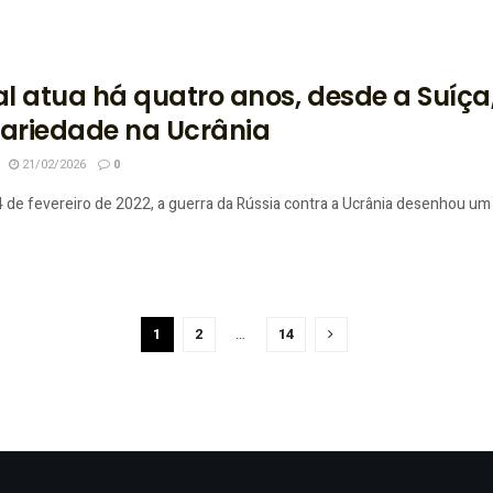
l atua há quatro anos, desde a Suíça,
dariedade na Ucrânia
21/02/2026
0
 de fevereiro de 2022, a guerra da Rússia contra a Ucrânia desenhou um 
1
2
…
14