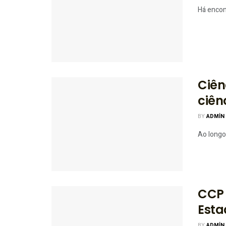
Há encon
Ciên
ciên
BY
ADMIN
Ao longo 
CCP 
Esta
BY
ADMIN