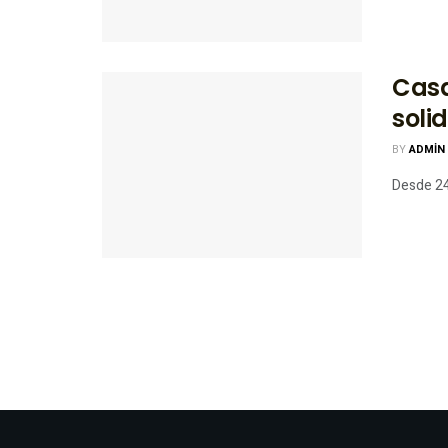
Casa
soli
BY
ADMIN
Desde 24