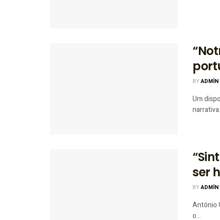
“Not
por
BY
ADMIN
Um dispo
narrativa.
“Sin
ser 
BY
ADMIN
António G
o...