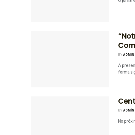
O jornal
“Not
Com
BY
ADMIN
A presen
forma sig
Cent
BY
ADMIN
No próxi