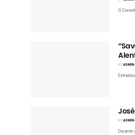
O Consel
“Sav
Alen
BY
ADMIN
Estrasbur
José
BY
ADMIN
Durante a