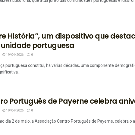
 Gazeta Lusófona, que atua junto das comunidades portuguesas e lusófonas
re História”, um dispositivo que desta
unidade portuguesa
19/04/2026
0
ça portuguesa constitui, há várias décadas, uma componente demográfic
nificativa...
ro Português de Payerne celebra ani
19/04/2026
0
mo dia 2 de maio, a Associação Centro Português de Payerne, celebra o an