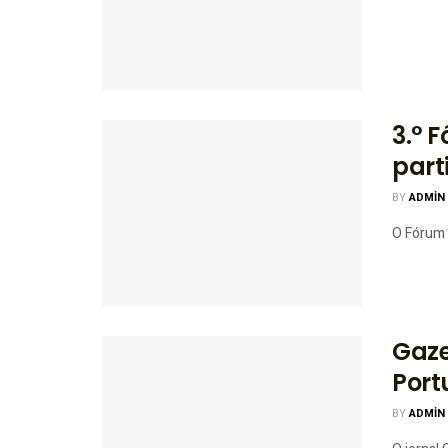
3.° 
part
BY
ADMIN
O Fórum 
Gaze
Port
BY
ADMIN