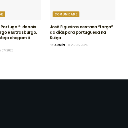
DE
COMUNIDADE
 Portugal”: depois
José Figueiras destaca “força”
go e Estrasburgo,
da diáspora portuguesa na
ntejo chegam à
Suíça
BY
ADMIN
20/06/2026
/07/2026