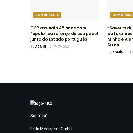
COMUNIDADE
COMUNIDA
CCP assinala 45 anos com
“Saveurs du
“apelo” ao reforço do seu papel
de Luxembur
junto do Estado português
Minho e Ale
Suíça
BY
ADMIN
17/07/2026
BY
ADMIN
17
Sobre Nós
Balta Mediaprint GmbH