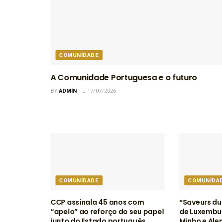
COMUNIDADE
A Comunidade Portuguesa e o futuro
BY
ADMIN
17/07/2026
COMUNIDADE
COMUNIDA
CCP assinala 45 anos com
“Saveurs du
“apelo” ao reforço do seu papel
de Luxembur
junto do Estado português
Minho e Ale