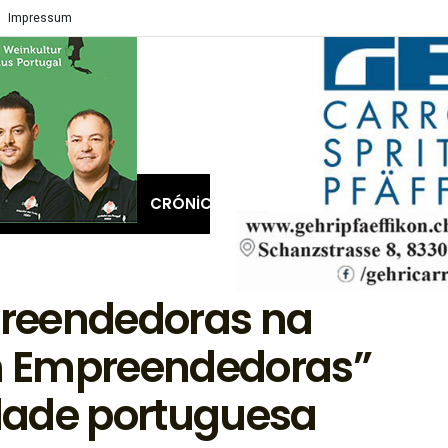
Impressum
COMUNIDADE
CRÓNICAS
ENTREVISTA
ASSIN
reendedoras na
m Empreendedoras”
dade portuguesa