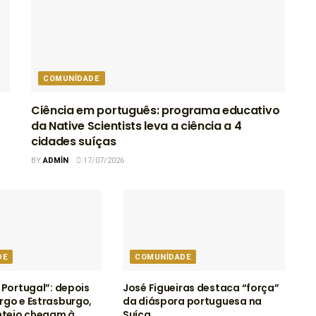
COMUNIDADE
Ciência em português: programa educativo
da Native Scientists leva a ciência a 4
cidades suíças
BY
ADMIN
17/07/2026
DE
COMUNIDADE
 Portugal”: depois
José Figueiras destaca “força”
go e Estrasburgo,
da diáspora portuguesa na
ntejo chegam à
Suíça