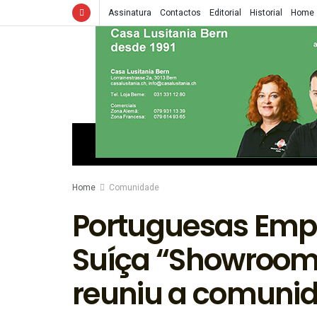
Assinatura
Contactos
Editorial
Historial
Home
HOME
EDIÇÕES
INFORMAÇÃO
Home
Comunidade
Portuguesas Emp
Suíça “Showroo
reuniu a comuni