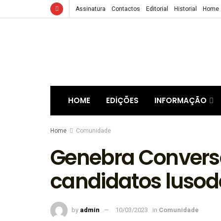
Assinatura
Contactos
Editorial
Historial
Home
HOME
EDIÇÕES
INFORMAÇÃO
Home
Comunidade
Genebra Conver
candidatos luso
by
admin
10/03/2023
in
Comunidade