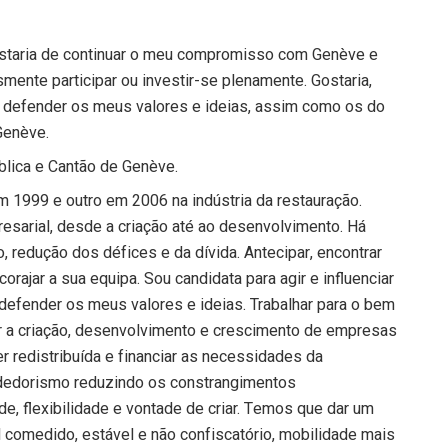
Gostaria de continuar o meu compromisso com Genève e
mente participar ou investir-se plenamente. Gostaria,
 defender os meus valores e ideias, assim como os do
Genève.
blica e Cantão de Genève.
m 1999 e outro em 2006 na indústria da restauração.
sarial, desde a criação até ao desenvolvimento. Há
 redução dos défices e da dívida. Antecipar, encontrar
rajar a sua equipa. Sou candidata para agir e influenciar
defender os meus valores e ideias. Trabalhar para o bem
 a criação, desenvolvimento e crescimento de empresas
r redistribuída e financiar as necessidades da
dedorismo reduzindo os constrangimentos
e, flexibilidade e vontade de criar. Temos que dar um
l comedido, estável e não confiscatório, mobilidade mais