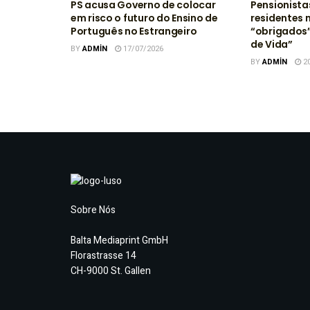
PS acusa Governo de colocar
Pensionista
em risco o futuro do Ensino de
residentes 
Português no Estrangeiro
“obrigados”
de Vida”
BY
ADMIN
17/07/2026
BY
ADMIN
20
Sobre Nós
Balta Mediaprint GmbH
Florastrasse 14
CH-9000 St. Gallen