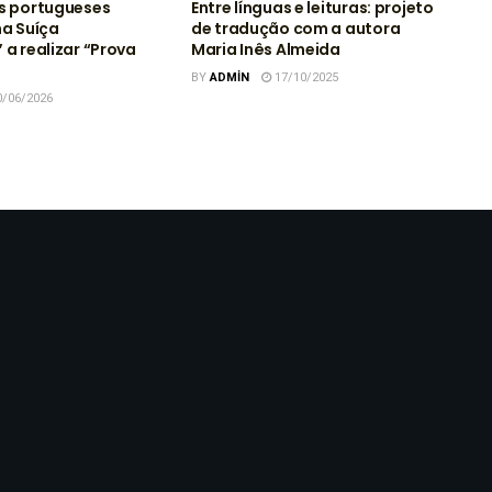
s portugueses
Entre línguas e leituras: projeto
na Suíça
de tradução com a autora
 a realizar “Prova
Maria Inês Almeida
BY
ADMIN
17/10/2025
/06/2026