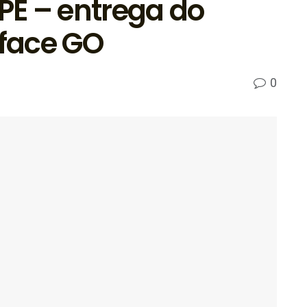
EPE – entrega do
face GO
0