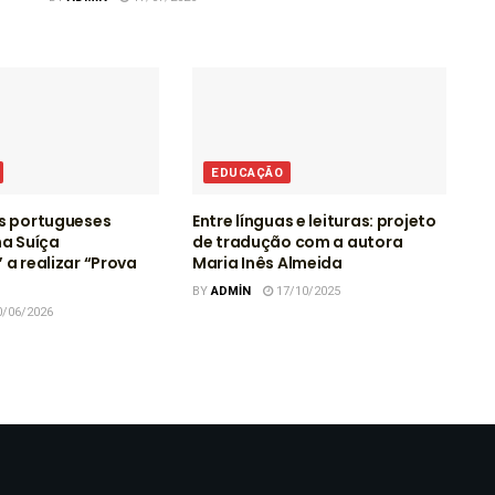
EDUCAÇÃO
s portugueses
Entre línguas e leituras: projeto
na Suíça
de tradução com a autora
 a realizar “Prova
Maria Inês Almeida
BY
ADMIN
17/10/2025
/06/2026