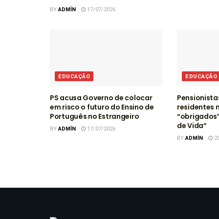
BY
ADMIN
17/07/2026
EDUCAÇÃO
EDUCAÇÃO
PS acusa Governo de colocar
Pensionista
em risco o futuro do Ensino de
residentes 
Português no Estrangeiro
“obrigados”
de Vida”
BY
ADMIN
17/07/2026
BY
ADMIN
20