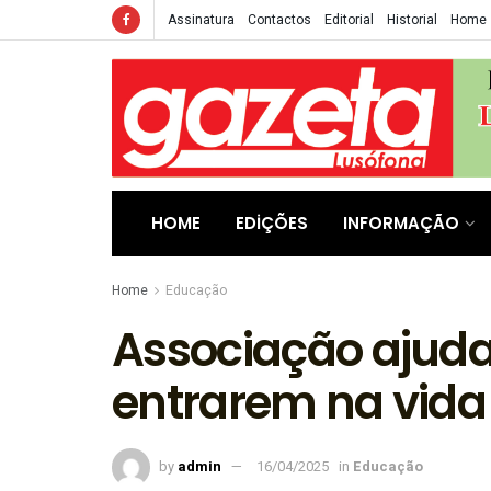
Assinatura
Contactos
Editorial
Historial
Home
HOME
EDIÇÕES
INFORMAÇÃO
Home
Educação
Associação ajuda
entrarem na vida 
by
admin
16/04/2025
in
Educação