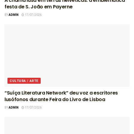
A chama lusa em terras helvéticas: a emblemática
festa de S. João em Payerne
BY
ADMIN
17/07/2026
CULTURA / ARTE
“Suíça Literatura Network” deu voz a escritores
lusófonos durante Feira do Livro de Lisboa
BY
ADMIN
17/07/2026