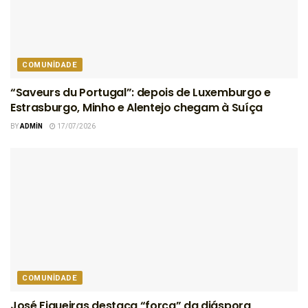
COMUNIDADE
“Saveurs du Portugal”: depois de Luxemburgo e
Estrasburgo, Minho e Alentejo chegam à Suíça
BY
ADMIN
17/07/2026
COMUNIDADE
José Figueiras destaca “força” da diáspora