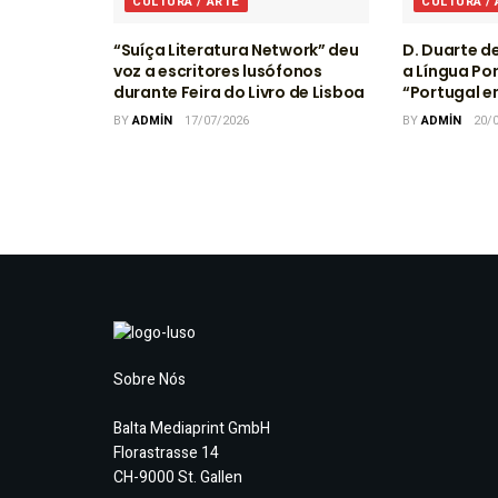
CULTURA / ARTE
CULTURA /
“Suíça Literatura Network” deu
D. Duarte d
voz a escritores lusófonos
a Língua Po
durante Feira do Livro de Lisboa
“Portugal 
BY
ADMIN
17/07/2026
BY
ADMIN
20/
Sobre Nós
Balta Mediaprint GmbH
Florastrasse 14
CH-9000 St. Gallen