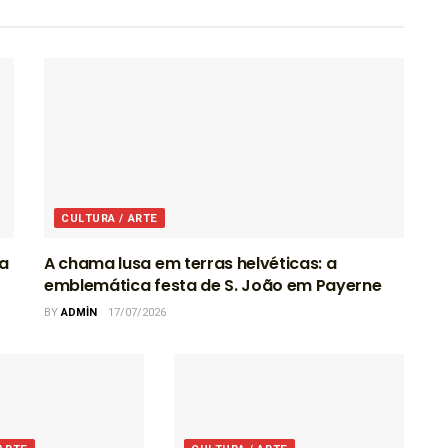
CULTURA / ARTE
ra
A chama lusa em terras helvéticas: a
emblemática festa de S. João em Payerne
BY
ADMIN
17/07/2026