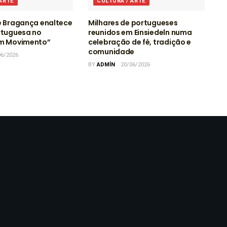
 ARTE
CULTURA / ARTE
e Bragança enaltece
Milhares de portugueses
rtuguesa no
reunidos em Einsiedeln numa
em Movimento”
celebração de fé, tradição e
comunidade
06/2026
BY
ADMIN
20/06/2026