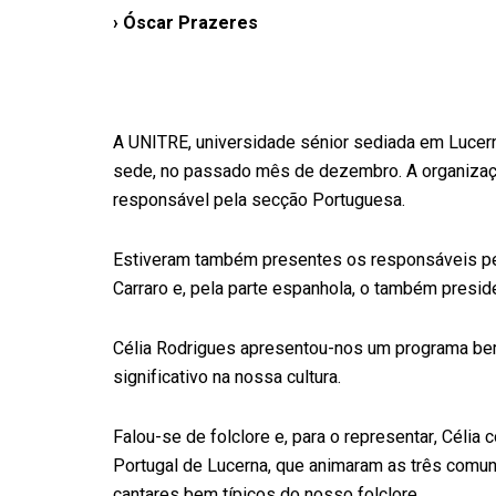
› Óscar Prazeres
A UNITRE, universidade sénior sediada em Lucer
sede, no passado mês de dezembro. A organização
responsável pela secção Portuguesa.
Estiveram também presentes os responsáveis pela
Carraro e, pela parte espanhola, o também presid
Célia Rodrigues apresentou-nos um programa be
significativo na nossa cultura.
Falou-se de folclore e, para o representar, Céli
Portugal de Lucerna, que animaram as três comun
cantares bem típicos do nosso folclore.