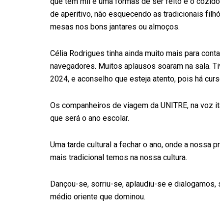
que tem mil e uma formas de ser feito e o cozido 
de aperitivo, não esquecendo as tradicionais filh
mesas nos bons jantares ou almoços.
Célia Rodrigues tinha ainda muito mais para con
navegadores. Muitos aplausos soaram na sala. T
2024, e aconselho que esteja atento, pois há cur
Os companheiros de viagem da UNITRE, na voz it
que será o ano escolar.
Uma tarde cultural a fechar o ano, onde a nossa 
mais tradicional temos na nossa cultura.
Dançou-se, sorriu-se, aplaudiu-se e dialogamos,
médio oriente que dominou.