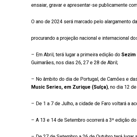
ensaiar, gravar e apresentar-se publicamente com
O ano de 2024 será marcado pelo alargamento da 
procurando a projeção nacional e internacional d
– Em Abril, terá lugar a primeira edição do
Sezim 
Guimarães, nos dias 26, 27 e 28 de Abril;
– No âmbito do dia de Portugal, de Camões e da
Music Series, em Zurique (Suíça)
, no dia 12 de
– De 1 a 7 de Julho, a cidade de Faro voltará a ac
– A 13 e 14 de Setembro ocorrerá a 3º edição d
– De 27 de Setembro a 26 de Outubro terá lugar 