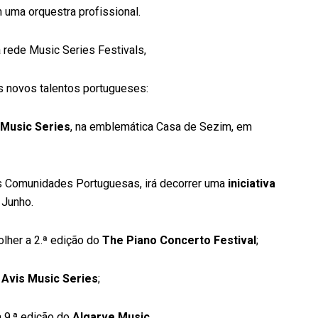
 uma orquestra profissional.
rede Music Series Festivals,
os novos talentos portugueses:
Music Series
, na emblemática Casa de Sezim, em
s Comunidades Portuguesas, irá decorrer uma
iniciativa
 Junho.
olher a 2.ª edição do
The Piano Concerto Festival
;
o
Avis Music Series
;
a 9.ª edição do
Algarve Music