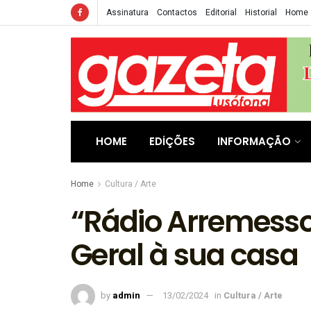
Assinatura
Contactos
Editorial
Historial
Home
HOME
EDIÇÕES
INFORMAÇÃO
Home
Cultura / Arte
“Rádio Arremesso
Geral à sua casa
by
admin
13/02/2024
in
Cultura / Arte