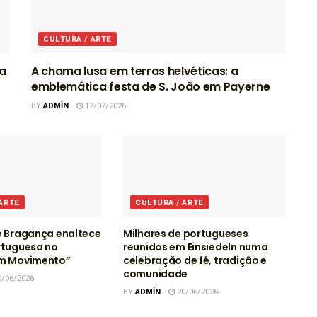
CULTURA / ARTE
ra
A chama lusa em terras helvéticas: a
emblemática festa de S. João em Payerne
BY
ADMIN
17/07/2026
 ARTE
CULTURA / ARTE
e Bragança enaltece
Milhares de portugueses
rtuguesa no
reunidos em Einsiedeln numa
em Movimento”
celebração de fé, tradição e
comunidade
/06/2026
BY
ADMIN
20/06/2026