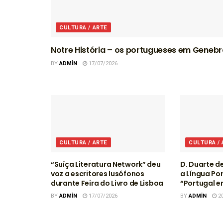
CULTURA / ARTE
Notre História – os portugueses em Geneb
BY
ADMIN
17/07/2026
CULTURA / ARTE
CULTURA /
“Suíça Literatura Network” deu
D. Duarte d
voz a escritores lusófonos
a Língua Po
durante Feira do Livro de Lisboa
“Portugal 
BY
ADMIN
17/07/2026
BY
ADMIN
20