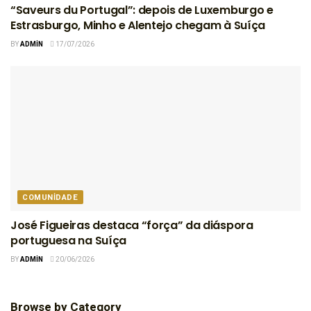
“Saveurs du Portugal”: depois de Luxemburgo e
Estrasburgo, Minho e Alentejo chegam à Suíça
BY
ADMIN
17/07/2026
COMUNIDADE
José Figueiras destaca “força” da diáspora
portuguesa na Suíça
BY
ADMIN
20/06/2026
Browse by Category