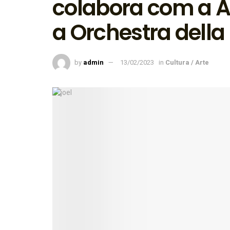
colabora com a A
a Orchestra della 
by
admin
13/02/2023
in
Cultura / Arte