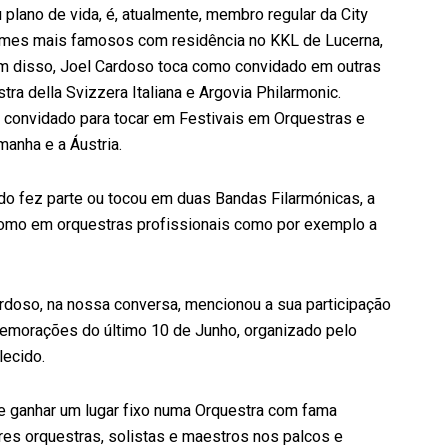
lano de vida, é, atualmente, membro regular da City
filmes mais famosos com residência no KKL de Lucerna,
m disso, Joel Cardoso toca como convidado em outras
ra della Svizzera Italiana e Argovia Philarmonic.
e convidado para tocar em Festivais em Orquestras e
anha e a Áustria.
o fez parte ou tocou em duas Bandas Filarmónicas, a
como em orquestras profissionais como por exemplo a
Cardoso, na nossa conversa, mencionou a sua participação
morações do último 10 de Junho, organizado pelo
lecido.
 de ganhar um lugar fixo numa Orquestra com fama
res orquestras, solistas e maestros nos palcos e