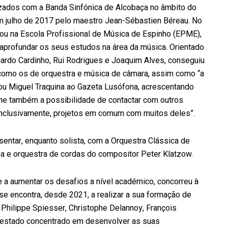
zados com a Banda Sinfónica de Alcobaça no âmbito do
em julho de 2017 pelo maestro Jean-Sébastien Béreau. No
ou na Escola Profissional de Música de Espinho (EPME),
 aprofundar os seus estudos na área da música. Orientado
ardo Cardinho, Rui Rodrigues e Joaquim Alves, conseguiu
o como os de orquestra e música de câmara, assim como “a
ou Miguel Traquina ao Gazeta Lusófona, acrescentando
e também a possibilidade de contactar com outros
 inclusivamente, projetos em comum com muitos deles”.
entar, enquanto solista, com a Orquestra Clássica de
a e orquestra de cordas do compositor Peter Klatzow.
e a aumentar os desafios a nível académico, concorreu à
e encontra, desde 2021, a realizar a sua formação de
 Philippe Spiesser, Christophe Delannoy, François
 estado concentrado em desenvolver as suas