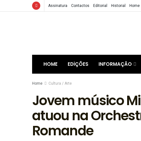
Assinatura
Contactos
Editorial
Historial
Home
HOME
EDIÇÕES
INFORMAÇÃO
Home
Cultura / Arte
Jovem músico Mig
atuou na Orchestr
Romande