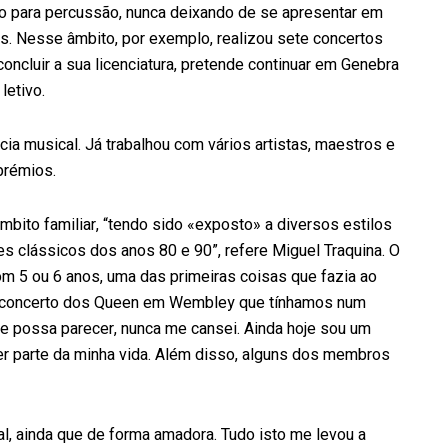
o para percussão, nunca deixando de se apresentar em
s. Nesse âmbito, por exemplo, realizou sete concertos
ncluir a sua licenciatura, pretende continuar em Genebra
letivo.
a musical. Já trabalhou com vários artistas, maestros e
prémios.
bito familiar, “tendo sido «exposto» a diversos estilos
s clássicos dos anos 80 e 90”, refere Miguel Traquina. O
om 5 ou 6 anos, uma das primeiras coisas que fazia ao
so concerto dos Queen em Wembley que tínhamos num
ue possa parecer, nunca me cansei. Ainda hoje sou um
zer parte da minha vida. Além disso, alguns dos membros
l, ainda que de forma amadora. Tudo isto me levou a