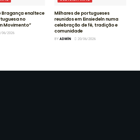
e Bragança enaltece
Milhares de portugueses
rtuguesa no
reunidos em Einsiedeln numa
em Movimento”
celebração de fé, tradição e
comunidade
/06/2026
BY
ADMIN
20/06/2026