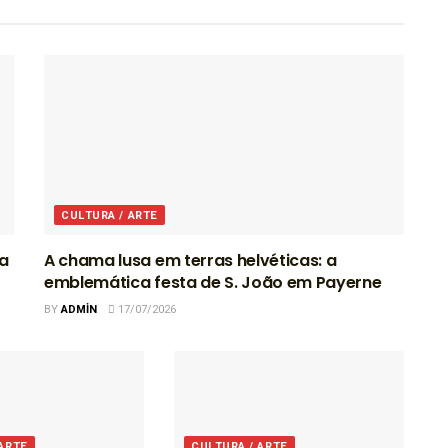
CULTURA / ARTE
ra
A chama lusa em terras helvéticas: a
emblemática festa de S. João em Payerne
BY
ADMIN
17/07/2026
 ARTE
CULTURA / ARTE