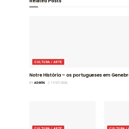
Related
Posts
CULTURA / ARTE
Notre História – os portugueses em Geneb
BY
ADMIN
17/07/2026
CULTURA / ARTE
CULTURA /