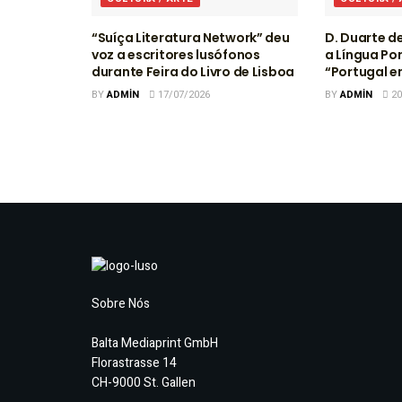
“Suíça Literatura Network” deu
D. Duarte d
voz a escritores lusófonos
a Língua Po
durante Feira do Livro de Lisboa
“Portugal 
BY
ADMIN
17/07/2026
BY
ADMIN
20
Sobre Nós
Balta Mediaprint GmbH
Florastrasse 14
CH-9000 St. Gallen