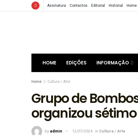
Assinatura
Contactos
Editorial
Historial
Home
HOME
EDIÇÕES
INFORMAÇÃO
Home
Cultura / Arte
Grupo de Bombos
organizou sétimo
by
admin
12/07/2024
in
Cultura / Arte