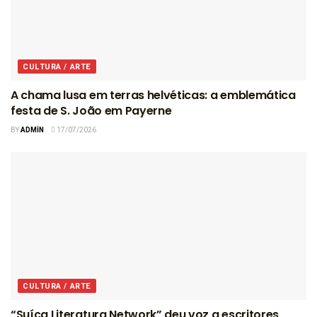
CULTURA / ARTE
A chama lusa em terras helvéticas: a emblemática
festa de S. João em Payerne
BY
ADMIN
17/07/2026
CULTURA / ARTE
“Suíça Literatura Network” deu voz a escritores