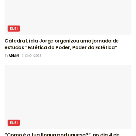
ELEI
Cátedra Lídia Jorge organizou uma jornada de
estudos “Estética do Poder, Poder da Estética”
BY
ADMIN
13/04/2023
ELEI
“Como é a tua língua portuguesa?”, no dia 4 de