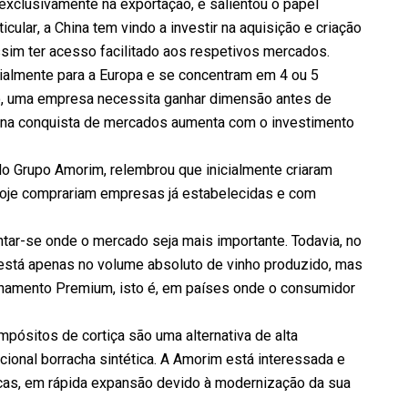
xclusivamente na exportação, e salientou o papel
cular, a China tem vindo a investir na aquisição e criação
ssim ter acesso facilitado aos respetivos mercados.
almente para a Europa e se concentram em 4 ou 5
o, uma empresa necessita ganhar dimensão antes de
 na conquista de mercados aumenta com o investimento
 Grupo Amorim, relembrou que inicialmente criaram
hoje comprariam empresas já estabelecidas e com
ntar-se onde o mercado seja mais importante. Todavia, no
 está apenas no volume absoluto de vinho produzido, mas
namento Premium, isto é, em países onde o consumidor
pósitos de cortiça são uma alternativa de alta
cional borracha sintética. A Amorim está interessada e
ricas, em rápida expansão devido à modernização da sua