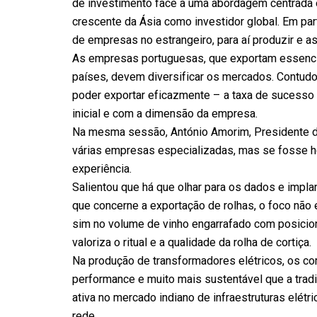
de investimento face a uma abordagem centrada e
crescente da Ásia como investidor global. Em parti
de empresas no estrangeiro, para aí produzir e a
As empresas portuguesas, que exportam essenci
países, devem diversificar os mercados. Contud
poder exportar eficazmente – a taxa de sucesso
inicial e com a dimensão da empresa.
Na mesma sessão, António Amorim, Presidente do
várias empresas especializadas, mas se fosse 
experiência.
Salientou que há que olhar para os dados e impla
que concerne a exportação de rolhas, o foco não
sim no volume de vinho engarrafado com posicio
valoriza o ritual e a qualidade da rolha de cortiça.
Na produção de transformadores elétricos, os com
performance e muito mais sustentável que a tradi
ativa no mercado indiano de infraestruturas elét
rede.