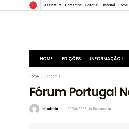
Assinatura
Contactos
Editorial
Historial
Home
HOME
EDIÇÕES
INFORMAÇÃO
Home
Economia
Fórum Portugal N
by
admin
20/06/2026
in
Economia