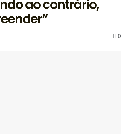
ndo ao contrário,
eender”
0