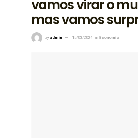
vamos virar o mu
mas vamos surpr
by
admin
15/03/2024
in
Economia