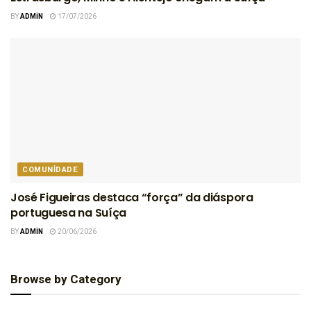
BY
ADMIN
17/07/2026
COMUNIDADE
José Figueiras destaca “força” da diáspora
portuguesa na Suíça
BY
ADMIN
20/06/2026
Browse by Category