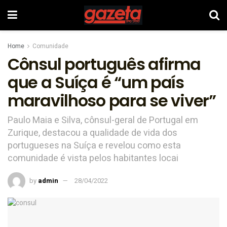
Home
Comunidade
Cônsul português afirma
que a Suíça é “um país
maravilhoso para se viver”
Paulo Maia e Silva, cônsul-geral de Portugal em
Zurique, destacou a qualidade de vida dos
portugueses na Suíça e revelou como esta
comunidade é vista pelos habitantes locai
by
admin
28/04/2022