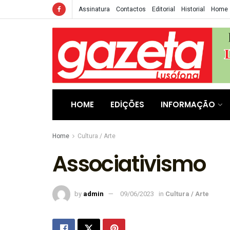
Assinatura
Contactos
Editorial
Historial
Home
HOME
EDIÇÕES
INFORMAÇÃO
Home
Cultura / Arte
Associativismo
by
admin
09/06/2023
in
Cultura / Arte