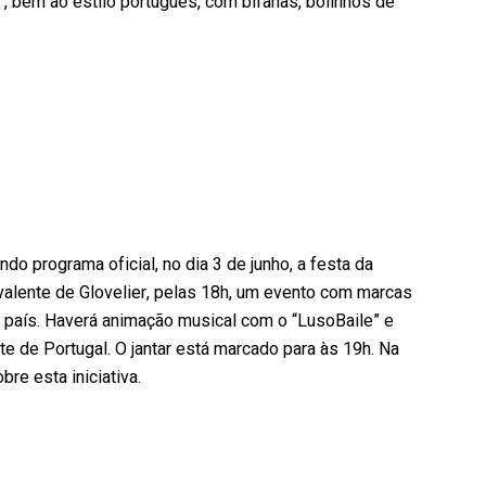
, bem ao estilo português, com bifanas, bolinhos de
do programa oficial, no dia 3 de junho, a festa da
alente de Glovelier, pelas 18h, um evento com marcas
 país. Haverá animação musical com o “LusoBaile” e
e de Portugal. O jantar está marcado para às 19h. Na
re esta iniciativa.