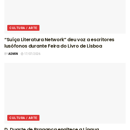
CULTURA / ARTE
“Suíça Literatura Network” deu voz a escritores
lusófonos durante Feira do Livro de Lisboa
BY
ADMIN
17/07/2026
CULTURA / ARTE
D. Duarte de Bragança enaltece a Língua