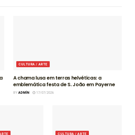
CULTURA / ARTE
ra
A chama lusa em terras helvéticas: a
emblemática festa de S. João em Payerne
BY
ADMIN
17/07/2026
 ARTE
CULTURA / ARTE