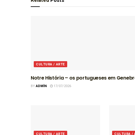
Related
Posts
CULTURA / ARTE
Notre História – os portugueses em Geneb
BY
ADMIN
17/07/2026
CULTURA / ARTE
CULTURA /