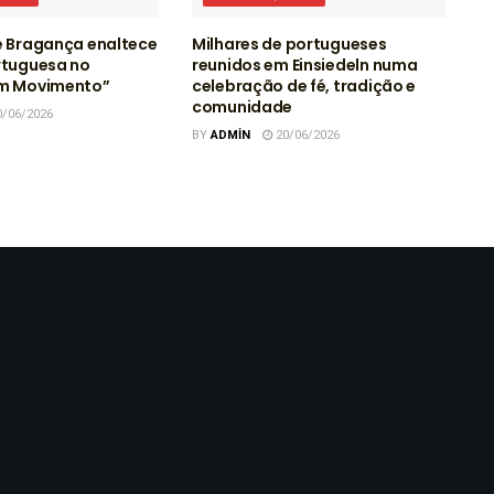
e Bragança enaltece
Milhares de portugueses
rtuguesa no
reunidos em Einsiedeln numa
em Movimento”
celebração de fé, tradição e
comunidade
/06/2026
BY
ADMIN
20/06/2026