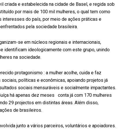
l criada e estabelecida na cidade de Basel, e regida sob
nstituído por mais de 100 mil mulheres, o qual tem como
s interesses do país, por meio de ações práticas e
enfrentados pela sociedade brasileira.
rganizam-se em núcleos regionais e internacionais,
e identificam ideologicamente com este grupo, unindo
ulheres na sociedade.
recido protagonismo : a mulher acolhe, cuida e faz
ociais, políticas e econômicas, apoiando projetos já
esultados sociais mensuráveis e socialmente impactantes.
a Suíça há apenas dez meses conta já com 170 mulheres
ando 29 projectos em distintas áreas. Além disso,
ções de brasileiros.
nvolvida junto a vários parceiros, voluntários e apoiadores.