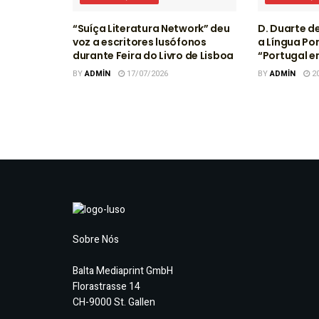
“Suíça Literatura Network” deu
D. Duarte d
voz a escritores lusófonos
a Língua Po
durante Feira do Livro de Lisboa
“Portugal 
BY
ADMIN
17/07/2026
BY
ADMIN
20
Sobre Nós
Balta Mediaprint GmbH
Florastrasse 14
CH-9000 St. Gallen