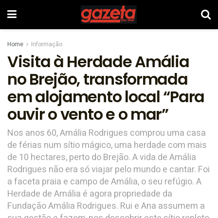
Home
Informação
Visita à Herdade Amália
no Brejão, transformada
em alojamento local “Para
ouvir o vento e o mar”
Nos anos 60, Amália Rodrigues comprou uma casa
de férias num sítio mágico, uma herdade com mais
de 10 hectares, perto do Brejão. A vida de Amália
Rodrigues não era só viajar pelo mundo e cantar. Foi
a faceta praia e campo de Amália, o seu refúgio. A
Herdade de Amália é agora propriedade da
Fundação Amália Rodrigues. Rui e Ana assumem a