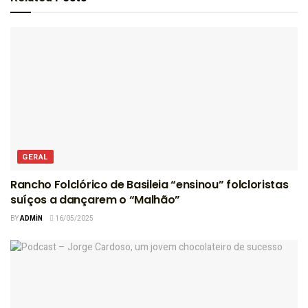
GERAL
Rancho Folclórico de Basileia “ensinou” folcloristas
suíços a dançarem o “Malhão”
BY
ADMIN
16/05/2025