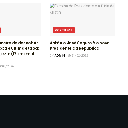
PORTUGAL
neira de descobrir
António José Seguro é o novo
exta e última etapa:
Presidente da República
ljezur (17 km em 4
BY
ADMIN
21/02/2026
/04/2026