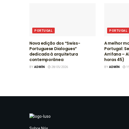
PORTUGAL
PORTUGAL
Nova edição dos “Swiss-
A melhor ma
Portuguese Dialogues”
Portugal: S
dedicada à arquitetura
Arrifana – A
contemporânea
horas 45)
BY
ADMIN
28/05/2026
BY
ADMIN
19
Sobre Nós