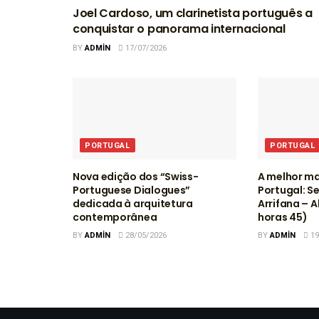
Joel Cardoso, um clarinetista português a
conquistar o panorama internacional
BY
ADMIN
17/07/2026
PORTUGAL
PORTUGAL
Nova edição dos “Swiss-
A melhor ma
Portuguese Dialogues”
Portugal: S
dedicada à arquitetura
Arrifana – A
contemporânea
horas 45)
BY
ADMIN
28/05/2026
BY
ADMIN
19