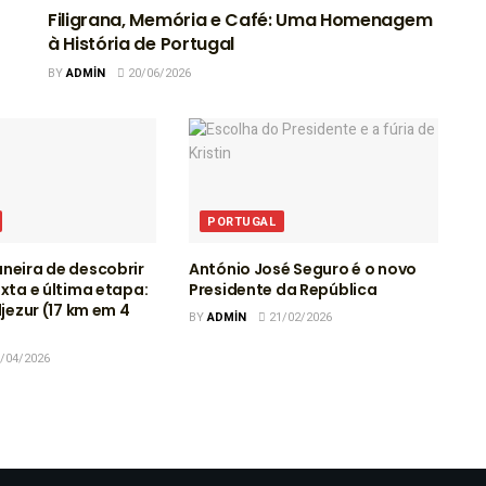
Filigrana, Memória e Café: Uma Homenagem
à História de Portugal
BY
ADMIN
20/06/2026
PORTUGAL
neira de descobrir
António José Seguro é o novo
exta e última etapa:
Presidente da República
ljezur (17 km em 4
BY
ADMIN
21/02/2026
/04/2026