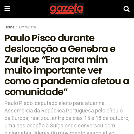
Home
Entrevista
Paulo Pisco durante
deslocação a Genebra e
Zurique “Era para mim
muito importante ver
como a pandemia afetou a
comunidade”
Paulo Pisco, deputado eleito para atuar na
Assembleia da República Portuguesa pelo círculo
da Europa, realizou, entre os dias 15 e 18 de outubro,
uma deslocação à Suíça onde conversou com
diplomatas, líderes do movimento associativo