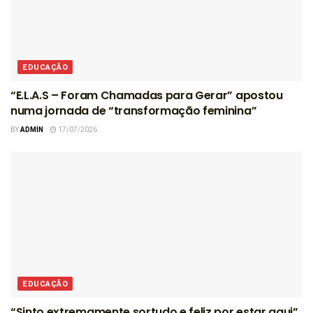
EDUCAÇÃO
“E.L.A.S – Foram Chamadas para Gerar” apostou
numa jornada de “transformação feminina”
BY
ADMIN
17/07/2026
EDUCAÇÃO
“Sinto extremamente sortudo e feliz por estar aqui”