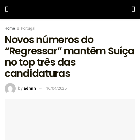
Home
Portugal
Novos números do
“Regressar” mantêm Suíça
no top três das
candidaturas
by
admin
16/04/2025