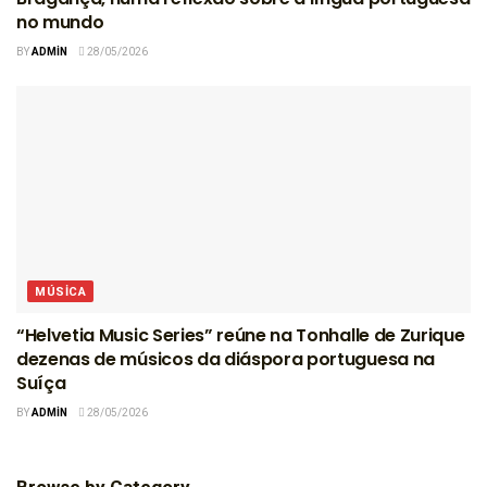
no mundo
BY
ADMIN
28/05/2026
MÚSICA
“Helvetia Music Series” reúne na Tonhalle de Zurique
dezenas de músicos da diáspora portuguesa na
Suíça
BY
ADMIN
28/05/2026