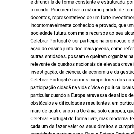
e difundi-la de forma constante e estruturada, p
o mundo. Procurem tirar o máximo partido de ter
docentes, representativos de um forte investimen
incontornavelmente conhecido e provado, que um 
sociedade futura, com mais recursos ao seu alcan
Celebrar Portugal é ser partícipe na promoção e 
ação do ensino junto dos mais jovens, como refe
outras entidades, possam e queiram organizar na 
relevante de quadros nacionais de elevada craveir
investigação, da ciência, da economia e da gestão
Celebrar Portugal é sermos cumpridores dos no
participação cidadã na vida cívica e política loc
particular quando a Europa atravessa desafios d
obstáculos e dificuldades resultantes, em particul
mais de quatro anos na Ucrânia, solo europeu, qu
Celebrar Portugal de forma livre, mas moderna, 
cada um de fazer valer os seus direitos e cumpri