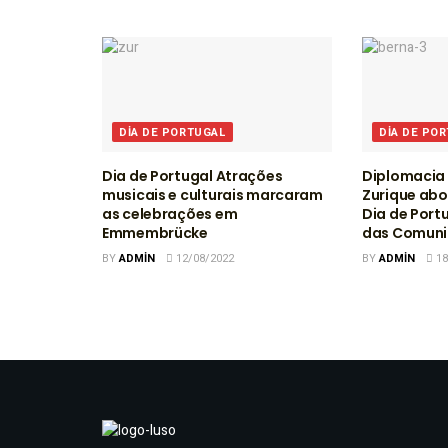
DIA DE PORTUGAL
DIA DE PO
Dia de Portugal Atrações
Diplomacia 
musicais e culturais marcaram
Zurique abo
as celebrações em
Dia de Port
Emmembrücke
das Comuni
BY
ADMIN
12/08/2022
BY
ADMIN
18