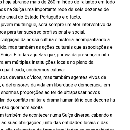
ois hoje abrange mais de 260 milhões de falantes em todo
mos na Suíça uma importante rede de seis dezenas de
to anual do Estado Português e o facto,
jovem multilingue, será sempre um ator interventivo da
ce para ter sucesso profissional e social.
divulgação da nossa cultura e história, acompanhando a
rido, mas também as ações culturais que associações e
Suíça. E todas aquelas que, por via da presença muito
a em múltiplas instituições locais no plano da
 qualificada, soubermos cultivar.
ssos deveres cívicos, mas também agentes vivos de
ais, e defensores da vida em liberdade e democracia, em
e enormes proporções ao ter de ultrapassar novos
ar, do conflito militar e drama humanitário que decorre há
e não quer nem aceita.
tem também de acontecer numa Suíça diversa, cabendo a
r as suas obrigações junto das entidades locais e das