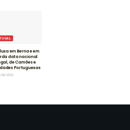
RTUGAL
lusa em Berna e em
rda data nacional
ugal, de Camões e
dades Portuguesas
/06/2022