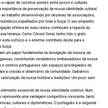
 e capaz de construir pontes entre povos e culturas.
 importância da preservação da nossa identidade cultural.
s ao trabalho desenvolvido por dezenas de associações,
comunitários espalhados por toda a Suíça. O seu empenho
gação efetiva às suas raízes, conheçam a riqueza do
 sua herança. Como Cônsul-Geral, tenho tido o grato
r este esforço e o enorme contributo deste para a
 Suíça.
ham um papel fundamental na divulgação da música, da
tuguesas, constituindo verdadeiros embaixadores da nossa
s e centros portugueses são espaços privilegiados de
o para a coesão e dinamismo da comunidade. Saibamos
 valorização da nossa história e tradições. Um povo sem
m elemento essencial da nossa identidade coletiva. Num
s representa uma vantagem competitiva crescente, tanto
icas, culturais e diplomáticas. O português é a segunda