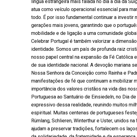
língua estrangeira mais falada no dia a dia da Suí
atua como veículo operacional essencial para mant
todo. É por isso fundamental continuar a investi
gerações mais jovens, garantindo que o portugu
mobilidade e de ligação a uma comunidade global
Celebrar Portugal é também valorizar a dimensão 
identidade. Somos um país de profunda raiz crist
nosso papel central na expansão da Fé Católica e 
de sua identidade nacional. A devoção mariana se
Nossa Senhora da Conceição como Rainha e Padro
manifestações de fé que continuam a mobilizar 
importância dos valores cristãos na vida das no
Portuguesa ao Santuário de Einsiedeln, no Dia d
expressivo dessa realidade, reunindo muitos mil
espiritual. Muitas centenas de portugueses feste
Rümlang, Schlieren, Winterthur e Uster, unidos n
ajudam a preservar tradições, fortalecem os laço
da solidariedade, da fraternidade e da esperança.