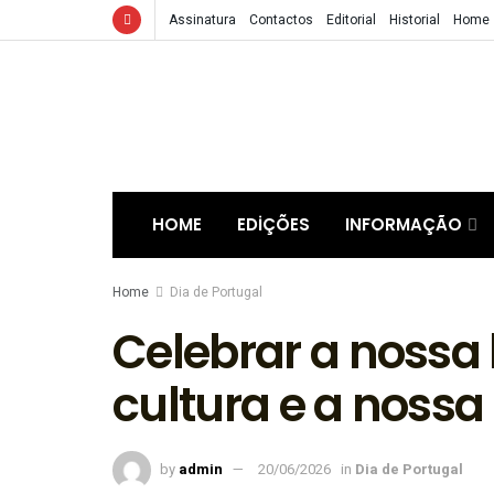
Assinatura
Contactos
Editorial
Historial
Home
HOME
EDIÇÕES
INFORMAÇÃO
Home
Dia de Portugal
Celebrar a nossa 
cultura e a nossa
by
admin
20/06/2026
in
Dia de Portugal