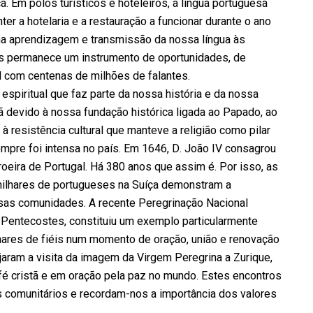
ça. Em polos turísticos e hoteleiros, a língua portuguesa
er a hotelaria e a restauração a funcionar durante o ano
r na aprendizagem e transmissão da nossa língua às
ês permanece um instrumento de oportunidades, de
 com centenas de milhões de falantes.
espiritual que faz parte da nossa história e da nossa
ã devido à nossa fundação histórica ligada ao Papado, ao
à resistência cultural que manteve a religião como pilar
mpre foi intensa no país. Em 1646, D. João IV consagrou
eira de Portugal. Há 380 anos que assim é. Por isso, as
milhares de portugueses na Suíça demonstram a
ssas comunidades. A recente Peregrinação Nacional
e Pentecostes, constituiu um exemplo particularmente
hares de fiéis num momento de oração, união e renovação
jaram a visita da imagem da Virgem Peregrina a Zurique,
a fé cristã e em oração pela paz no mundo. Estes encontros
s comunitários e recordam-nos a importância dos valores