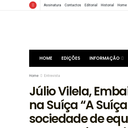
Assinatura
Contactos
Editorial
Historial
Home
HOME
EDIÇÕES
INFORMAÇÃO
Home
Entrevista
Júlio Vilela, Emb
na Suíça “A Suíç
sociedade de equi