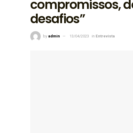
compromissos, d
desafios”
by
admin
13/04/2023
in
Entrevista