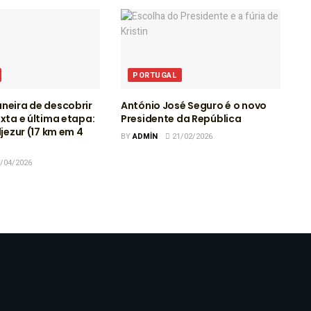
PORTUGAL
neira de descobrir
António José Seguro é o novo
exta e última etapa:
Presidente da República
ljezur (17 km em 4
BY
ADMIN
21/02/2026
/04/2026