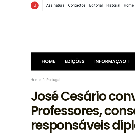
Assinatura
Contactos
Editorial
Historial
Home
HOME
EDIÇÕES
INFORMAÇÃO
Home
Portugal
José Cesário co
Professores, cons
responsáveis dip