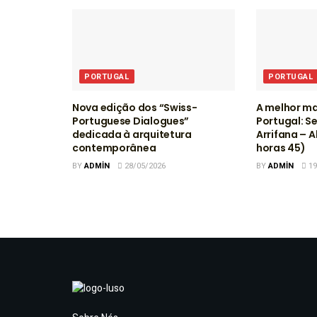
PORTUGAL
PORTUGAL
Nova edição dos “Swiss-
A melhor ma
Portuguese Dialogues”
Portugal: S
dedicada à arquitetura
Arrifana – A
contemporânea
horas 45)
BY
ADMIN
28/05/2026
BY
ADMIN
19