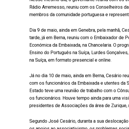
Rádio Arremesso, reuniu com os Conselheiros d
membros da comunidade portuguesa e representa
Dia 9 de maio, ainda em Genebra, pela manhã, Cesá
tarde, já em Berna, reuniu com o Embaixador de Po
Económica da Embaixada, na Chancelaria. O prog
Ensino do Português na Suíça, Lurdes Gonçalves
na Suíça, em formato presencial e online.
Já no dia 10 de maio, ainda em Berna, Cesário r
com os funcionários da Embaixada e utentes da S
Estado teve uma reunião de trabalho com o Cônsul
os funcionários. Houve tempo ainda para uma vis
presidentes de Associações da área de Zurique, 
Segundo José Cesário,
duranta
a sua deslocação 
os apoios ao associativismo, os problemas sociai