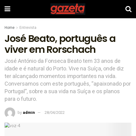
Home
Entrevista
José Beato, português a
viver em Rorschach
José António da Fonseca Beato tem 33 anos de
idade e é natural do Porto. Vive na Suíça, onde diz
ter alcançado momentos importantes na vida.
Conversamos com este português, “apaixonado por
Portugal”, sobre a sua vida na Suíça e os planos
para o futuro.
by
admin
28/04/2022