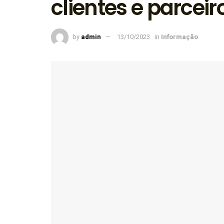
clientes e parceir
by
admin
13/10/2023
in
Informação