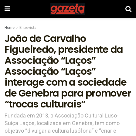
Home
Entrevista
João de Carvalho
Figueiredo, presidente da
Associação “Laços”
Associação “Laços”
interage com a sociedade
de Genebra para promover
“trocas culturais”
Fundada em 2013, a Associação Cultural Luso-
Suíça Laços, localizada em Genebra, tem como
objetivo “divulgar a cultura lusófona” e “criar e