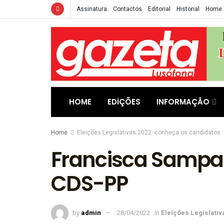
Assinatura
Contactos
Editorial
Historial
Home
HOME
EDIÇÕES
INFORMAÇÃO
Home
Eleições Legislativas 2022: conheça os candidatos
Francisca Sampai
CDS-PP
by
admin
28/04/2022
in
Eleições Legislati