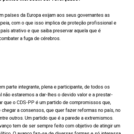
m países da Europa exijam aos seus governantes as
peia, com o que isso implica de proteção profissional e
país atrativo e que saiba preservar aquela que é
 combater a fuga de cérebros.
parte integrante, plena e participante, de todos os
 não estaremos a dar-lhes o devido valor e a prestar-
ar que o CDS-PP é um partido de compromissos que,
 e chegar a consensos, que quer fazer reformas no país, no
 entre outros. Um partido que é a parede a extremismos.
avanço tem de ser sempre feito com objetivo de atingir um
olítico. O avanço faz-se de diversas formas e só interessa