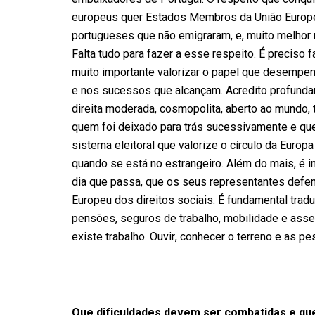
europeus quer Estados Membros da União Europei
portugueses que não emigraram, e, muito melhor r
Falta tudo para fazer a esse respeito. É preciso
muito importante valorizar o papel que desemp
e nos sucessos que alcançam. Acredito profunda
direita moderada, cosmopolita, aberto ao mundo, 
quem foi deixado para trás sucessivamente e que
sistema eleitoral que valorize o círculo da Europ
quando se está no estrangeiro. Além do mais, é 
dia que passa, que os seus representantes defend
Europeu dos direitos sociais. É fundamental trad
pensões, seguros de trabalho, mobilidade e asse
existe trabalho. Ouvir, conhecer o terreno e as p
Que dificuldades devem ser combatidas e q