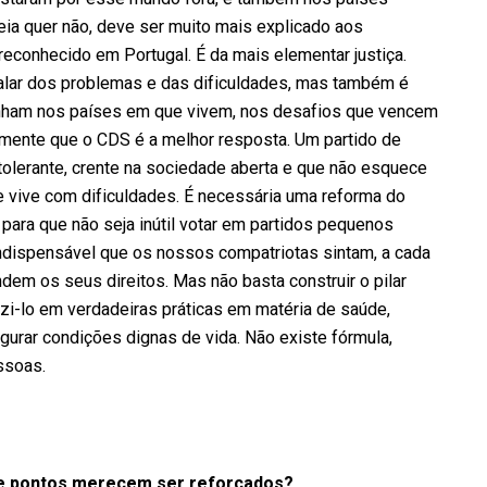
a quer não, deve ser muito mais explicado aos
econhecido em Portugal. É da mais elementar justiça.
 falar dos problemas e das dificuldades, mas também é
enham nos países em que vivem, nos desafios que vencem
mente que o CDS é a melhor resposta. Um partido de
tolerante, crente na sociedade aberta e que não esquece
 vive com dificuldades. É necessária uma reforma do
a para que não seja inútil votar em partidos pequenos
indispensável que os nossos compatriotas sintam, a cada
em os seus direitos. Mas não basta construir o pilar
uzi-lo em verdadeiras práticas em matéria de saúde,
gurar condições dignas de vida. Não existe fórmula,
essoas.
ue pontos merecem ser reforçados?