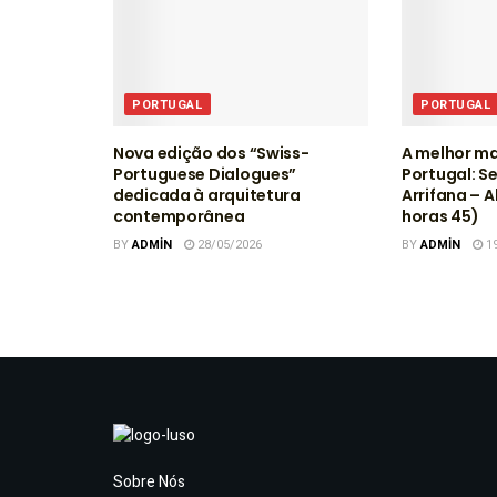
PORTUGAL
PORTUGAL
Nova edição dos “Swiss-
A melhor ma
Portuguese Dialogues”
Portugal: S
dedicada à arquitetura
Arrifana – A
contemporânea
horas 45)
BY
ADMIN
28/05/2026
BY
ADMIN
19
Sobre Nós