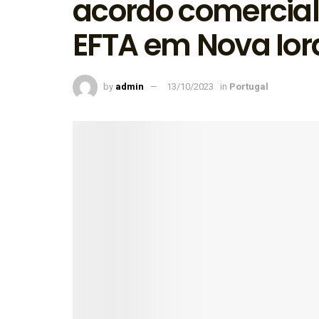
acordo comercial
EFTA em Nova Io
by
admin
13/10/2023
in
Portugal