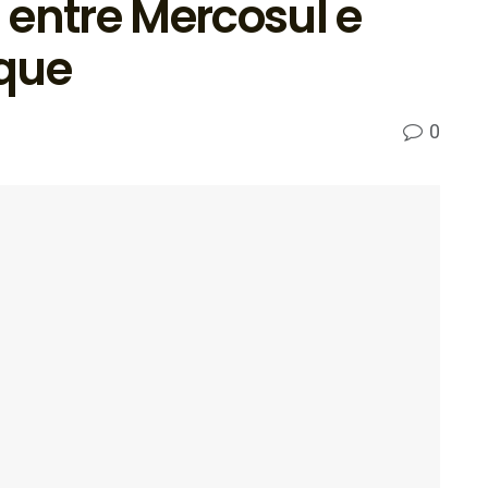
 entre Mercosul e
rque
0