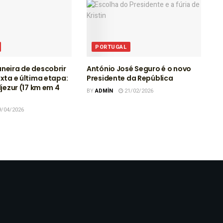
PORTUGAL
neira de descobrir
António José Seguro é o novo
exta e última etapa:
Presidente da República
ljezur (17 km em 4
BY
ADMIN
21/02/2026
/04/2026