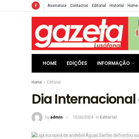
Assinatura
Contactos
Editorial
Historial
Home
HOME
EDIÇÕES
INFORMAÇÃO
Home
Editorial
Dia Internacional
by
admin
15/03/2024
in
Editorial