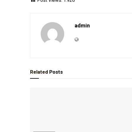
Post Views:
1.926
admin
Related
Posts