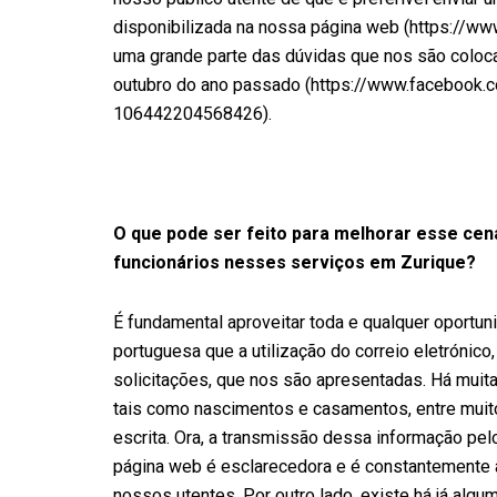
disponibilizada na nossa página web (https://ww
uma grande parte das dúvidas que nos são coloc
outubro do ano passado (https://www.facebook.
106442204568426).
O que pode ser feito para melhorar esse cen
funcionários nesses serviços em Zurique?
É fundamental aproveitar toda e qualquer oportun
portuguesa que a utilização do correio eletrónico,
solicitações, que nos são apresentadas. Há muit
tais como nascimentos e casamentos, entre muit
escrita. Ora, a transmissão dessa informação pel
página web é esclarecedora e é constantemente
nossos utentes. Por outro lado, existe há já alg