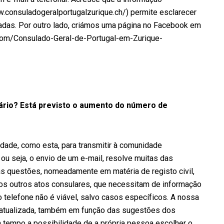
w.consuladogeralportugalzurique.ch/) permite esclarecer
adas. Por outro lado, criámos uma página no Facebook em
com/Consulado-Geral-de-Portugal-em-Zurique-
ário? Está previsto o aumento do número de
idade, como esta, para transmitir à comunidade
 ou seja, o envio de um e-mail, resolve muitas das
as questões, nomeadamente em matéria de registo civil,
os outros atos consulares, que necessitam de informação
o telefone não é viável, salvo casos específicos. A nossa
 atualizada, também em função das sugestões dos
um tempo a possibilidade de a própria pessoa escolher o