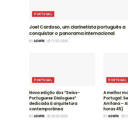
PORTUGAL
Joel Cardoso, um clarinetista português a
conquistar o panorama internacional
BY
ADMIN
17/07/2026
PORTUGAL
PORTUGAL
Nova edição dos “Swiss-
A melhor ma
Portuguese Dialogues”
Portugal: S
dedicada à arquitetura
Arrifana – A
contemporânea
horas 45)
BY
ADMIN
28/05/2026
BY
ADMIN
19