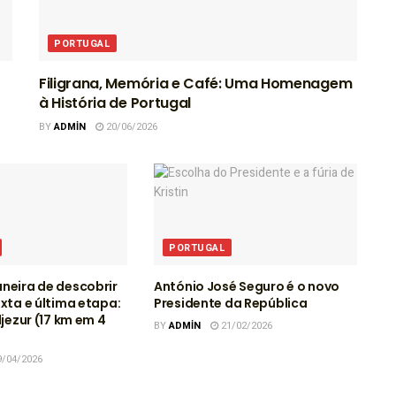
PORTUGAL
Filigrana, Memória e Café: Uma Homenagem
à História de Portugal
BY
ADMIN
20/06/2026
PORTUGAL
neira de descobrir
António José Seguro é o novo
exta e última etapa:
Presidente da República
ljezur (17 km em 4
BY
ADMIN
21/02/2026
/04/2026