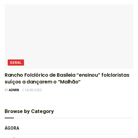
GERAL
Rancho Folclórico de Basileia “ensinou” folcloristas
suíços a dançarem o “Malhão”
BY
ADMIN
16/05/2025
Browse by Category
ÁGORA