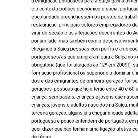
a emigração portuguesa para a Suíça ganha dimen
e o contexto político económico e social portugu
escolaridade preenchessem os postos de trabalho 
restauração, principais setores empregadores d
virar do século e as alterações decorrentes do Ac
por um lado, mas também com o desenvolvimento
chegando à Suíça pessoas com perfis e ambições
portugueses/as que emigraram para a Suíça nos ú
obrigatória (que foi alargada ao 12º em 2009!)
formação profissional ou superior e a dominar o i
dos e das emigrantes de primeira-geração foi-se 
gerações: pessoas que hoje terão entre 40 e 60 
criança, sem papéis; crianças e jovens que nasc
crianças, jovens e adultos nascidos na Suíça, m
terceira geração, alguns já a chegar à idade adul
portuguesa e pouco entendem de português, em p
quer dizer que não tenham uma ligação afetiva c
de férias.