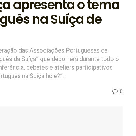
ça apresenta o tema
uguês na Suíça de
deração das Associações Portuguesas da
uguês da Suíça” que decorrerá durante todo o
erência, debates e ateliers participativos
rtuguês na Suíça hoje?”.
0