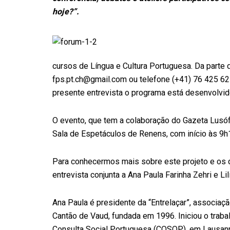
hoje?”.
cursos de Língua e Cultura Portuguesa. Da parte d
fps.pt.ch@gmail.com ou telefone (+41) 76 425 62 5
presente entrevista o programa está desenvolvid
O evento, que tem a colaboração do Gazeta Lusófo
Sala de Espetáculos de Renens, com início às 9h
Para conhecermos mais sobre este projeto e os 
entrevista conjunta a Ana Paula Farinha Zehri e Li
Ana Paula é presidente da “Entrelaçar”, associaç
Cantão de Vaud, fundada em 1996. Iniciou o trabal
Consulta Social Portuguesa (COSOP), em Lausan