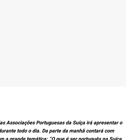
as Associações Portuguesas da Suíça irá apresentar o
durante todo o dia. Da parte da manhã contará com
com a grande temática: “O que é ser português na Suíça