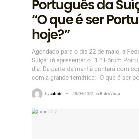
Português da Suí
“O que é ser Port
hoje?”
Agendado para o dia 22 de maio, a Fe
Suíça irá apresentar o “1.º Fórum Port
dia. Da parte da manhã contará com conf
com a grande temática: “O que é ser po
by
admin
28/04/2022
in
Entrevista