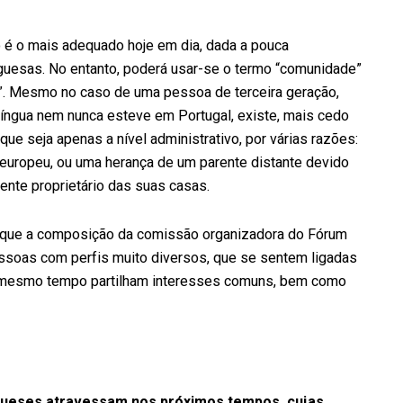
 é o mais adequado hoje em dia, dada a pouca
uesas. No entanto, poderá usar-se o termo “comunidade”
”. Mesmo no caso de uma pessoa de terceira geração,
a língua nem nunca esteve em Portugal, existe, mais cedo
ue seja apenas a nível administrativo, por várias razões:
europeu, ou uma herança de um parente distante devido
nte proprietário das suas casas.
ar que a composição da comissão organizadora do Fórum
ssoas com perfis muito diversos, que se sentem ligadas
ao mesmo tempo partilham interesses comuns, bem como
gueses atravessam nos próximos tempos, cujas