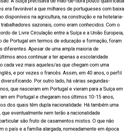
são. A Suíça precisava de mão-de-obra pouco qualificada
ês era favorável a que milhares de portugueses com baixa
disponíveis na agricultura, na construção e na hotelaria-
e trabalhadores sazonais, como eram conhecidos. Com o
ordo de Livre Circulação entre a Suíça e a União Europeia,
 de Portugal em termos de educação e formação, foram
 diferentes. Apesar de uma ampla maioria de
ltimos anos continuar a ter apenas a escolaridade
, são cada vez mais aqueles/as que chegam com uma
nglês, e por vezes o francês. Assim, em 40 anos, o perfil
diversificando. Por outro lado, há várias segundas-
anos, que nasceram em Portugal e vieram para a Suíça em
eram em Portugal e chegaram nos últimos 10-15 anos;
uitos dos quais têm dupla nacionalidade. Há também uma
ta, que eventualmente nem terão a nacionalidade
articular são fruto de casamentos mistos. O que não
om o país e a família alargada, nomeadamente em época