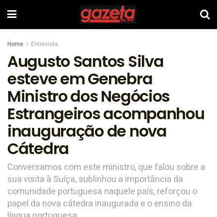
Home
Entrevista
Augusto Santos Silva
esteve em Genebra
Ministro dos Negócios
Estrangeiros acompanhou
inauguração de nova
Cátedra
Conversamos com este ministro, que falou sobre a
sua visita à Suíça, sublinhou a importância da
comunidade portuguesa naquele país, reforçou o
papel da nova cátedra inaugurada e o ensino da
língua portuguesa.